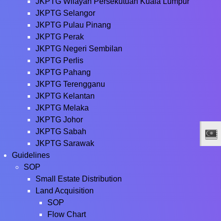
JKPTG Wilayah Persekutuan Kuala Lumpur
JKPTG Selangor
JKPTG Pulau Pinang
JKPTG Perak
JKPTG Negeri Sembilan
JKPTG Perlis
JKPTG Pahang
JKPTG Terengganu
JKPTG Kelantan
JKPTG Melaka
JKPTG Johor
JKPTG Sabah
JKPTG Sarawak
Guidelines
SOP
Small Estate Distribution
Land Acquisition
SOP
Flow Chart