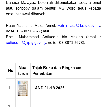
Bahasa Malaysia bolehlah dikemukakan secara emel
atau softcopy dalam bentuk MS Word terus kepada
emel pegawai dibawah.
Puan Yati binti Musa (emel:
yati_musa@jkptg.gov.my
,
no.tel: 03-8871 2677) atau
Encik Muhammad Sofiuddin bin Mazlan (email :
sofiuddin@jkptg.gov.my
, no.tel: 03-8871 2678).
Muat
Tajuk Buku dan Ringkasan
No
turun
Penerbitan
1.
LAND Jilid 8 2025
2.