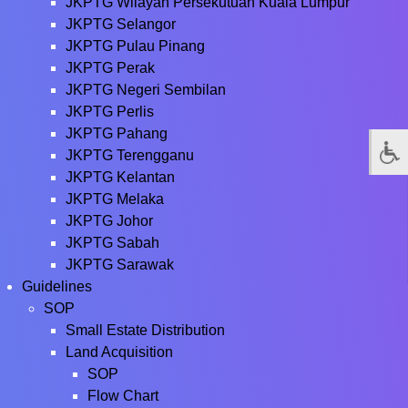
JKPTG Wilayah Persekutuan Kuala Lumpur
JKPTG Selangor
JKPTG Pulau Pinang
JKPTG Perak
JKPTG Negeri Sembilan
JKPTG Perlis
JKPTG Pahang
JKPTG Terengganu
JKPTG Kelantan
JKPTG Melaka
JKPTG Johor
JKPTG Sabah
JKPTG Sarawak
Guidelines
SOP
Small Estate Distribution
Land Acquisition
SOP
Flow Chart