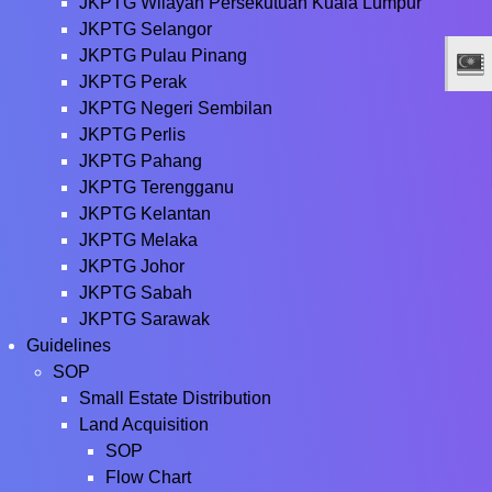
JKPTG Wilayah Persekutuan Kuala Lumpur
JKPTG Selangor
JKPTG Pulau Pinang
JKPTG Perak
JKPTG Negeri Sembilan
JKPTG Perlis
JKPTG Pahang
JKPTG Terengganu
JKPTG Kelantan
JKPTG Melaka
JKPTG Johor
JKPTG Sabah
JKPTG Sarawak
Guidelines
SOP
Small Estate Distribution
Land Acquisition
SOP
Flow Chart