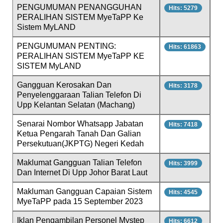
PENGUMUMAN PENANGGUHAN
Hits: 5279
PERALIHAN SISTEM MyeTaPP Ke
Sistem MyLAND
PENGUMUMAN PENTING:
Hits: 61863
PERALIHAN SISTEM MyeTaPP KE
SISTEM MyLAND
Gangguan Kerosakan Dan
Hits: 3178
Penyelenggaraan Talian Telefon Di
Upp Kelantan Selatan (Machang)
Senarai Nombor Whatsapp Jabatan
Hits: 7418
Ketua Pengarah Tanah Dan Galian
Persekutuan(JKPTG) Negeri Kedah
Maklumat Gangguan Talian Telefon
Hits: 3999
Dan Internet Di Upp Johor Barat Laut
Makluman Gangguan Capaian Sistem
Hits: 4545
MyeTaPP pada 15 September 2023
Iklan Pengambilan Personel Mystep
Hits: 6612