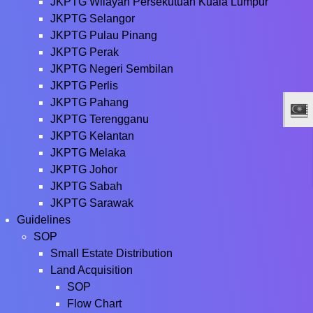
JKPTG Wilayah Persekutuan Kuala Lumpur
JKPTG Selangor
JKPTG Pulau Pinang
JKPTG Perak
JKPTG Negeri Sembilan
JKPTG Perlis
JKPTG Pahang
JKPTG Terengganu
JKPTG Kelantan
JKPTG Melaka
JKPTG Johor
JKPTG Sabah
JKPTG Sarawak
Guidelines
SOP
Small Estate Distribution
Land Acquisition
SOP
Flow Chart