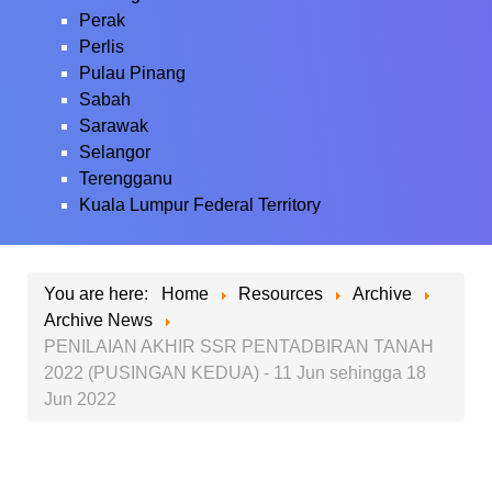
Perak
Perlis
Pulau Pinang
Sabah
Sarawak
Selangor
Terengganu
Kuala Lumpur Federal Territory
You are here:
Home
Resources
Archive
Archive News
PENILAIAN AKHIR SSR PENTADBIRAN TANAH
2022 (PUSINGAN KEDUA) - 11 Jun sehingga 18
Jun 2022