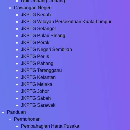
Unit Undang-Undang
Cawangan Negeri
JKPTG Kedah
JKPTG Wilayah Persekutuan Kuala Lumpur
JKPTG Selangor
JKPTG Pulau Pinang
JKPTG Perak
JKPTG Negeri Sembilan
JKPTG Perlis
JKPTG Pahang
JKPTG Terengganu
JKPTG Kelantan
JKPTG Melaka
JKPTG Johor
JKPTG Sabah
JKPTG Sarawak
Panduan
Permohonan
Pembahagian Harta Pusaka