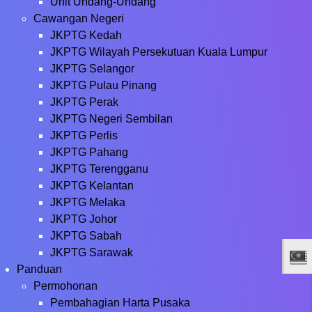
Unit Undang-Undang
Cawangan Negeri
JKPTG Kedah
JKPTG Wilayah Persekutuan Kuala Lumpur
JKPTG Selangor
JKPTG Pulau Pinang
JKPTG Perak
JKPTG Negeri Sembilan
JKPTG Perlis
JKPTG Pahang
JKPTG Terengganu
JKPTG Kelantan
JKPTG Melaka
JKPTG Johor
JKPTG Sabah
JKPTG Sarawak
Panduan
Permohonan
Pembahagian Harta Pusaka