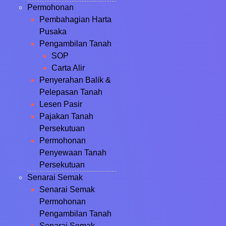
Permohonan
Pembahagian Harta
Pusaka
Pengambilan Tanah
SOP
Carta Alir
Penyerahan Balik &
Pelepasan Tanah
Lesen Pasir
Pajakan Tanah
Persekutuan
Permohonan
Penyewaan Tanah
Persekutuan
Senarai Semak
Senarai Semak
Permohonan
Pengambilan Tanah
Senarai Semak