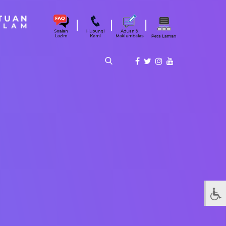
|
|
|