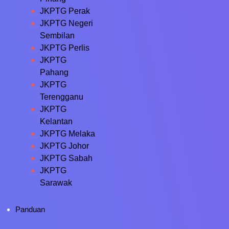
JKPTG Perak
JKPTG Negeri
Sembilan
JKPTG Perlis
JKPTG
Pahang
JKPTG
Terengganu
JKPTG
Kelantan
JKPTG Melaka
JKPTG Johor
JKPTG Sabah
JKPTG
Sarawak
Panduan