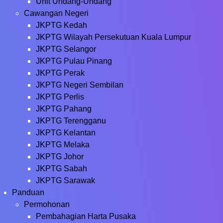
Unit Undang-Undang
Cawangan Negeri
JKPTG Kedah
JKPTG Wilayah Persekutuan Kuala Lumpur
JKPTG Selangor
JKPTG Pulau Pinang
JKPTG Perak
JKPTG Negeri Sembilan
JKPTG Perlis
JKPTG Pahang
JKPTG Terengganu
JKPTG Kelantan
JKPTG Melaka
JKPTG Johor
JKPTG Sabah
JKPTG Sarawak
Panduan
Permohonan
Pembahagian Harta Pusaka