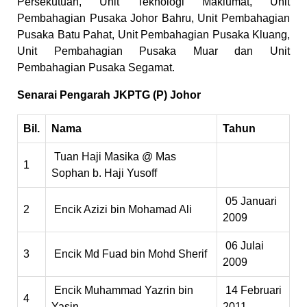
Persekutuan, Unit Teknologi Maklumat, Unit
Pembahagian Pusaka Johor Bahru, Unit Pembahagian
Pusaka Batu Pahat, Unit Pembahagian Pusaka Kluang,
Unit Pembahagian Pusaka Muar dan Unit
Pembahagian Pusaka Segamat.
Senarai Pengarah JKPTG (P) Johor
Bil.
Nama
Tahun
Tuan Haji Masika @ Mas
1
Sophan b. Haji Yusoff
05 Januari
2
Encik Azizi bin Mohamad Ali
2009
06 Julai
3
Encik Md Fuad bin Mohd Sherif
2009
Encik Muhammad Yazrin bin
14 Februari
4
Yasin
2011