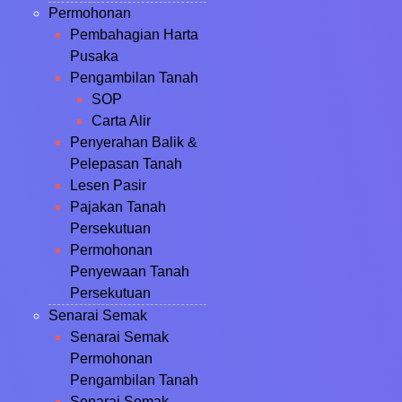
Permohonan
Pembahagian Harta
Pusaka
Pengambilan Tanah
SOP
Carta Alir
Penyerahan Balik &
Pelepasan Tanah
Lesen Pasir
Pajakan Tanah
Persekutuan
Permohonan
Penyewaan Tanah
Persekutuan
Senarai Semak
Senarai Semak
Permohonan
Pengambilan Tanah
Senarai Semak