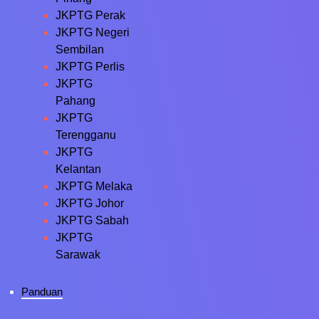
JKPTG Perak
JKPTG Negeri
Sembilan
JKPTG Perlis
JKPTG
Pahang
JKPTG
Terengganu
JKPTG
Kelantan
JKPTG Melaka
JKPTG Johor
JKPTG Sabah
JKPTG
Sarawak
Panduan