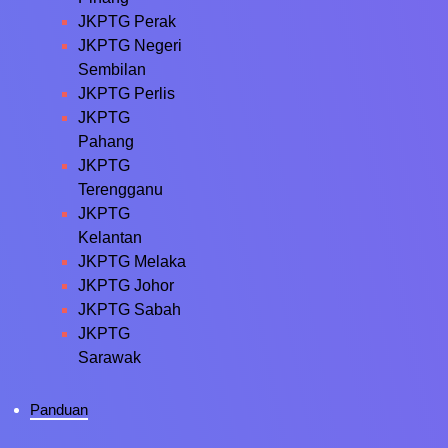
JKPTG Perak
JKPTG Negeri
Sembilan
JKPTG Perlis
JKPTG
Pahang
JKPTG
Terengganu
JKPTG
Kelantan
JKPTG Melaka
JKPTG Johor
JKPTG Sabah
JKPTG
Sarawak
Panduan