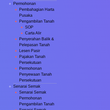
Permohonan
Pembahagian Harta
Pusaka
Pengambilan Tanah
SOP
Carta Alir
Penyerahan Balik &
Pelepasan Tanah
Lesen Pasir
Pajakan Tanah
Persekutuan
Permohonan
Penyewaan Tanah
Persekutuan
Senarai Semak
Senarai Semak
Permohonan
Pengambilan Tanah
Senarai Semak