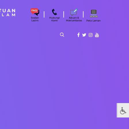
|
|
|