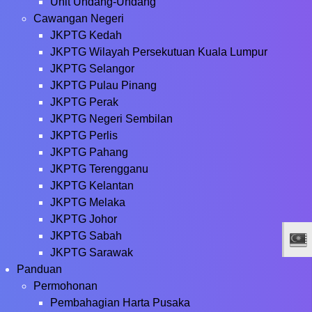
Unit Undang-Undang
Cawangan Negeri
JKPTG Kedah
JKPTG Wilayah Persekutuan Kuala Lumpur
JKPTG Selangor
JKPTG Pulau Pinang
JKPTG Perak
JKPTG Negeri Sembilan
JKPTG Perlis
JKPTG Pahang
JKPTG Terengganu
JKPTG Kelantan
JKPTG Melaka
JKPTG Johor
JKPTG Sabah
JKPTG Sarawak
Panduan
Permohonan
Pembahagian Harta Pusaka