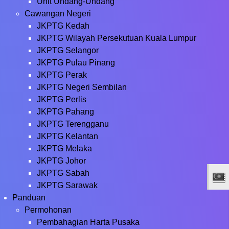
Unit Undang-Undang
Cawangan Negeri
JKPTG Kedah
JKPTG Wilayah Persekutuan Kuala Lumpur
JKPTG Selangor
JKPTG Pulau Pinang
JKPTG Perak
JKPTG Negeri Sembilan
JKPTG Perlis
JKPTG Pahang
JKPTG Terengganu
JKPTG Kelantan
JKPTG Melaka
JKPTG Johor
JKPTG Sabah
JKPTG Sarawak
Panduan
Permohonan
Pembahagian Harta Pusaka