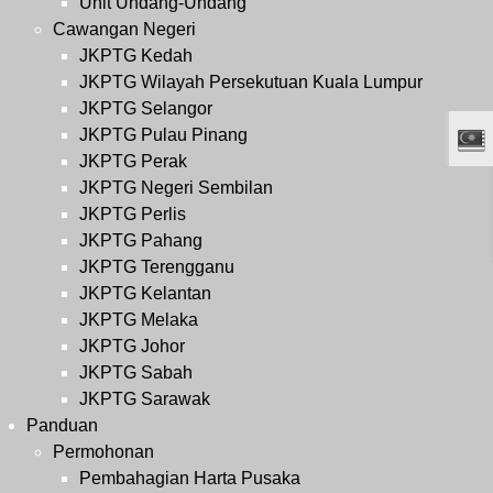
Unit Undang-Undang
Cawangan Negeri
JKPTG Kedah
JKPTG Wilayah Persekutuan Kuala Lumpur
JKPTG Selangor
JKPTG Pulau Pinang
JKPTG Perak
JKPTG Negeri Sembilan
JKPTG Perlis
JKPTG Pahang
JKPTG Terengganu
JKPTG Kelantan
JKPTG Melaka
JKPTG Johor
JKPTG Sabah
JKPTG Sarawak
Panduan
Permohonan
Pembahagian Harta Pusaka