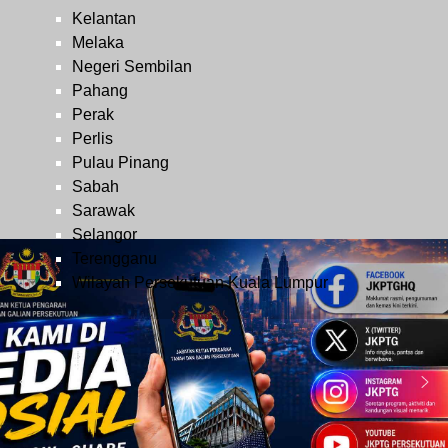
Kelantan
Melaka
Negeri Sembilan
Pahang
Perak
Perlis
Pulau Pinang
Sabah
Sarawak
Selangor
Terengganu
Wilayah Persekutuan Kuala Lumpur