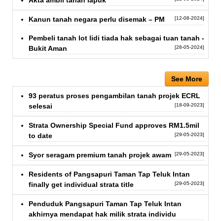
Akta ambil tanah lapuk
Kanun tanah negara perlu disemak – PM
[12-08-2024]
Pembeli tanah lot lidi tiada hak sebagai tuan tanah -
Bukit Aman
[28-05-2024]
See More
93 peratus proses pengambilan tanah projek ECRL
selesai
[18-09-2023]
Strata Ownership Special Fund approves RM1.5mil
to date
[29-05-2023]
Syor seragam premium tanah projek awam
[29-05-2023]
Residents of Pangsapuri Taman Tap Teluk Intan
finally get individual strata title
[29-05-2023]
Penduduk Pangsapuri Taman Tap Teluk Intan
akhirnya mendapat hak milik strata individu