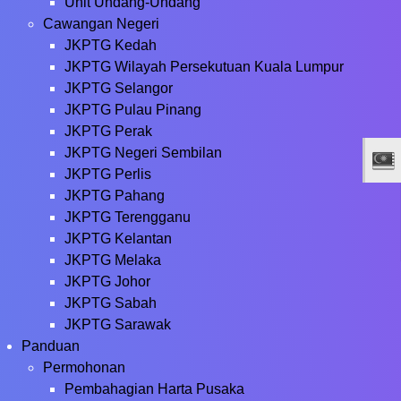
Unit Undang-Undang
Cawangan Negeri
JKPTG Kedah
JKPTG Wilayah Persekutuan Kuala Lumpur
JKPTG Selangor
JKPTG Pulau Pinang
JKPTG Perak
JKPTG Negeri Sembilan
JKPTG Perlis
JKPTG Pahang
JKPTG Terengganu
JKPTG Kelantan
JKPTG Melaka
JKPTG Johor
JKPTG Sabah
JKPTG Sarawak
Panduan
Permohonan
Pembahagian Harta Pusaka