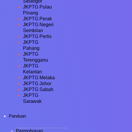
Selangor
JKPTG Pulau
Pinang
JKPTG Perak
JKPTG Negeri
Sembilan
JKPTG Perlis
JKPTG
Pahang
JKPTG
Terengganu
JKPTG
Kelantan
JKPTG Melaka
JKPTG Johor
JKPTG Sabah
JKPTG
Sarawak
Panduan
Permohonan