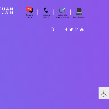
|
|
|