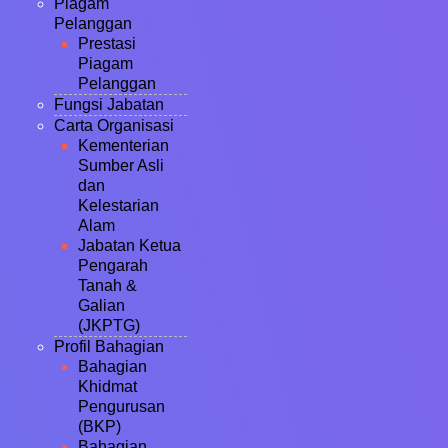
Piagam
Pelanggan
Prestasi
Piagam
Pelanggan
Fungsi Jabatan
Carta Organisasi
Kementerian
Sumber Asli
dan
Kelestarian
Alam
Jabatan Ketua
Pengarah
Tanah &
Galian
(JKPTG)
Profil Bahagian
Bahagian
Khidmat
Pengurusan
(BKP)
Bahagian