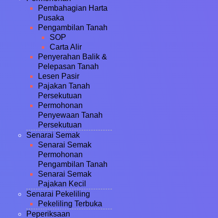
Pembahagian Harta
Pusaka
Pengambilan Tanah
SOP
Carta Alir
Penyerahan Balik &
Pelepasan Tanah
Lesen Pasir
Pajakan Tanah
Persekutuan
Permohonan
Penyewaan Tanah
Persekutuan
Senarai Semak
Senarai Semak
Permohonan
Pengambilan Tanah
Senarai Semak
Pajakan Kecil
Senarai Pekeliling
Pekeliling Terbuka
Peperiksaan