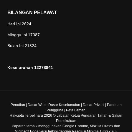
BILANGAN PELAWAT
Hari Ini
2624
Minggu Ini
17087
Bulan Ini
21324
Keseluruhan
12278841
Penafian
|
Dasar Web
|
Dasar Keselamatan
|
Dasar Privasi
|
Panduan
Pengguna
|
Peta Laman
Hakcipta Terpelihara 2026 © Jabatan Ketua Pengarah Tanah & Galian
Persekutuan
Paparan terbaik menggunakan Google Chrome, Mozilla Firefox dan
Microsoft Edge versi terkini dengan Resolusi Minima 1366 x 768