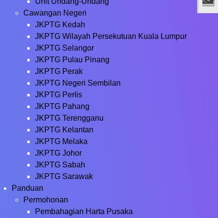
Unit Undang-Undang
Cawangan Negeri
JKPTG Kedah
JKPTG Wilayah Persekutuan Kuala Lumpur
JKPTG Selangor
JKPTG Pulau Pinang
JKPTG Perak
JKPTG Negeri Sembilan
JKPTG Perlis
JKPTG Pahang
JKPTG Terengganu
JKPTG Kelantan
JKPTG Melaka
JKPTG Johor
JKPTG Sabah
JKPTG Sarawak
Panduan
Permohonan
Pembahagian Harta Pusaka