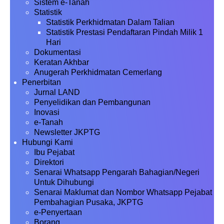
Sistem e-Tanah
Statistik
Statistik Perkhidmatan Dalam Talian
Statistik Prestasi Pendaftaran Pindah Milik 1
Hari
Dokumentasi
Keratan Akhbar
Anugerah Perkhidmatan Cemerlang
Penerbitan
Jurnal LAND
Penyelidikan dan Pembangunan
Inovasi
e-Tanah
Newsletter JKPTG
Hubungi Kami
Ibu Pejabat
Direktori
Senarai Whatsapp Pengarah Bahagian/Negeri
Untuk Dihubungi
Senarai Maklumat dan Nombor Whatsapp Pejabat
Pembahagian Pusaka, JKPTG
e-Penyertaan
Borang