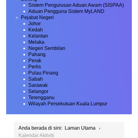
Sistem Pengurusan Aduan Awam (SISPAA)
Aduan Pengguna Sistem MyLAND
Pejabat Negeri
Johor
Kedah
Kelantan
Melaka
Negeri Sembilan
Pahang
Perak
Perlis
Pulau Pinang
Sabah
Sarawak
Selangor
Terengganu
Wilayah Persekutuan Kuala Lumpur
Anda berada di sini:
Laman Utama
Kalendar Aktiviti