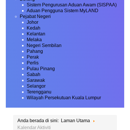
Sistem Pengurusan Aduan Awam (SISPAA)
Aduan Pengguna Sistem MyLAND
Pejabat Negeri
Johor
Kedah
Kelantan
Melaka
Negeri Sembilan
Pahang
Perak
Perlis
Pulau Pinang
Sabah
Sarawak
Selangor
Terengganu
Wilayah Persekutuan Kuala Lumpur
Anda berada di sini:
Laman Utama
Kalendar Aktiviti