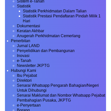
Sistem e-Tanah
Statistik
Statistik Perkhidmatan Dalam Talian
Statistik Prestasi Pendaftaran Pindah Milik 1
Hari
Dokumentasi
Keratan Akhbar
Anugerah Perkhidmatan Cemerlang
Penerbitan
Jurnal LAND
Penyelidikan dan Pembangunan
Inovasi
e-Tanah
Newsletter JKPTG
Hubungi Kami
Ibu Pejabat
Direktori
Senarai Whatsapp Pengarah Bahagian/Negeri
Untuk Dihubungi
Senarai Maklumat dan Nombor Whatsapp Pejabat
Pembahagian Pusaka, JKPTG
e-Penyertaan
Borang