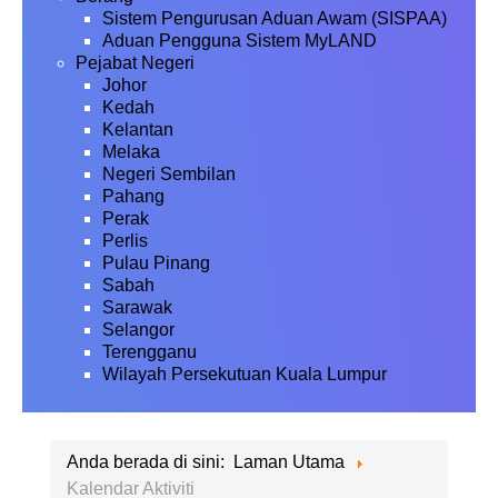
Sistem Pengurusan Aduan Awam (SISPAA)
Aduan Pengguna Sistem MyLAND
Pejabat Negeri
Johor
Kedah
Kelantan
Melaka
Negeri Sembilan
Pahang
Perak
Perlis
Pulau Pinang
Sabah
Sarawak
Selangor
Terengganu
Wilayah Persekutuan Kuala Lumpur
Anda berada di sini:
Laman Utama
Kalendar Aktiviti