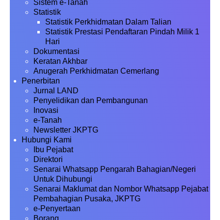
Sistem e-Tanah
Statistik
Statistik Perkhidmatan Dalam Talian
Statistik Prestasi Pendaftaran Pindah Milik 1
Hari
Dokumentasi
Keratan Akhbar
Anugerah Perkhidmatan Cemerlang
Penerbitan
Jurnal LAND
Penyelidikan dan Pembangunan
Inovasi
e-Tanah
Newsletter JKPTG
Hubungi Kami
Ibu Pejabat
Direktori
Senarai Whatsapp Pengarah Bahagian/Negeri
Untuk Dihubungi
Senarai Maklumat dan Nombor Whatsapp Pejabat
Pembahagian Pusaka, JKPTG
e-Penyertaan
Borang