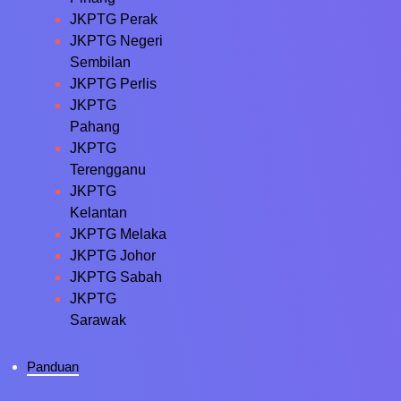
JKPTG Perak
JKPTG Negeri
Sembilan
JKPTG Perlis
JKPTG
Pahang
JKPTG
Terengganu
JKPTG
Kelantan
JKPTG Melaka
JKPTG Johor
JKPTG Sabah
JKPTG
Sarawak
Panduan