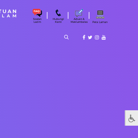
|
|
|