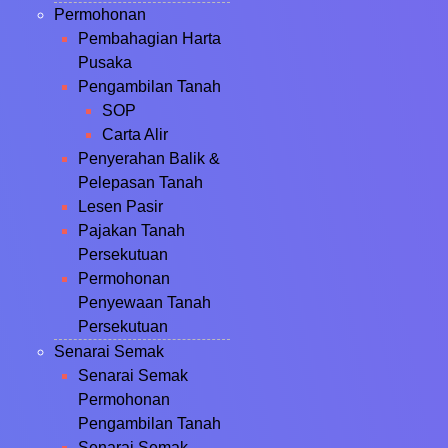
Permohonan
Pembahagian Harta
Pusaka
Pengambilan Tanah
SOP
Carta Alir
Penyerahan Balik &
Pelepasan Tanah
Lesen Pasir
Pajakan Tanah
Persekutuan
Permohonan
Penyewaan Tanah
Persekutuan
Senarai Semak
Senarai Semak
Permohonan
Pengambilan Tanah
Senarai Semak