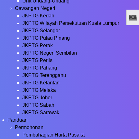
Unit Undang-Undang
Cawangan Negeri
JKPTG Kedah
JKPTG Wilayah Persekutuan Kuala Lumpur
JKPTG Selangor
JKPTG Pulau Pinang
JKPTG Perak
JKPTG Negeri Sembilan
JKPTG Perlis
JKPTG Pahang
JKPTG Terengganu
JKPTG Kelantan
JKPTG Melaka
JKPTG Johor
JKPTG Sabah
JKPTG Sarawak
Panduan
Permohonan
Pembahagian Harta Pusaka