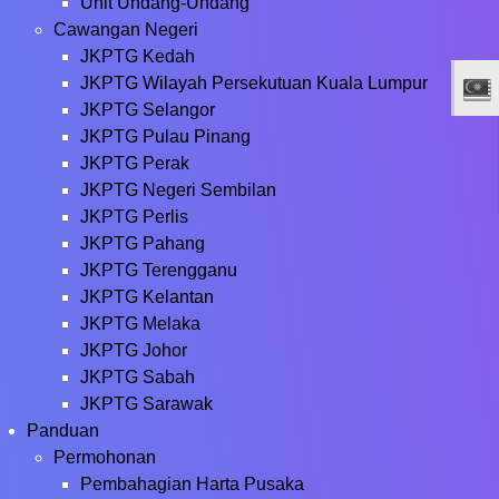
Unit Undang-Undang
Cawangan Negeri
JKPTG Kedah
JKPTG Wilayah Persekutuan Kuala Lumpur
JKPTG Selangor
JKPTG Pulau Pinang
JKPTG Perak
JKPTG Negeri Sembilan
JKPTG Perlis
JKPTG Pahang
JKPTG Terengganu
JKPTG Kelantan
JKPTG Melaka
JKPTG Johor
JKPTG Sabah
JKPTG Sarawak
Panduan
Permohonan
Pembahagian Harta Pusaka