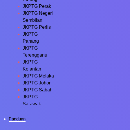
JKPTG Perak
JKPTG Negeri
Sembilan
JKPTG Perlis
JKPTG
Pahang
JKPTG
Terengganu
JKPTG
Kelantan
JKPTG Melaka
JKPTG Johor
JKPTG Sabah
JKPTG
Sarawak
Panduan