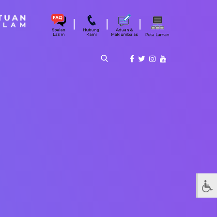
|
|
|