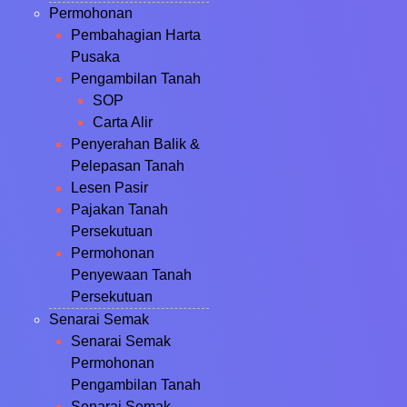
Permohonan
Pembahagian Harta
Pusaka
Pengambilan Tanah
SOP
Carta Alir
Penyerahan Balik &
Pelepasan Tanah
Lesen Pasir
Pajakan Tanah
Persekutuan
Permohonan
Penyewaan Tanah
Persekutuan
Senarai Semak
Senarai Semak
Permohonan
Pengambilan Tanah
Senarai Semak