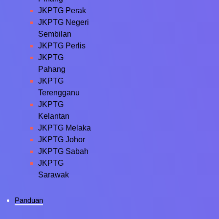
JKPTG Perak
JKPTG Negeri
Sembilan
JKPTG Perlis
JKPTG
Pahang
JKPTG
Terengganu
JKPTG
Kelantan
JKPTG Melaka
JKPTG Johor
JKPTG Sabah
JKPTG
Sarawak
Panduan