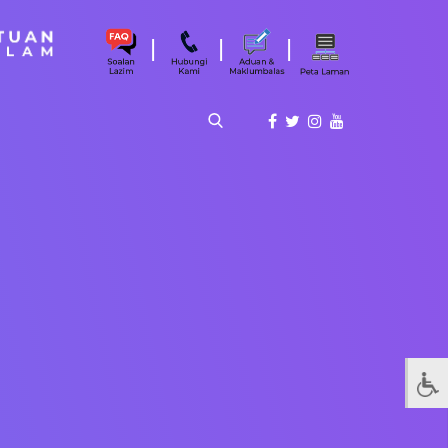
|
|
|