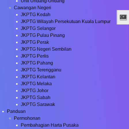
Unit Undang-Undang
Cawangan Negeri
JKPTG Kedah
JKPTG Wilayah Persekutuan Kuala Lumpur
JKPTG Selangor
JKPTG Pulau Pinang
JKPTG Perak
JKPTG Negeri Sembilan
JKPTG Perlis
JKPTG Pahang
JKPTG Terengganu
JKPTG Kelantan
JKPTG Melaka
JKPTG Johor
JKPTG Sabah
JKPTG Sarawak
Panduan
Permohonan
Pembahagian Harta Pusaka