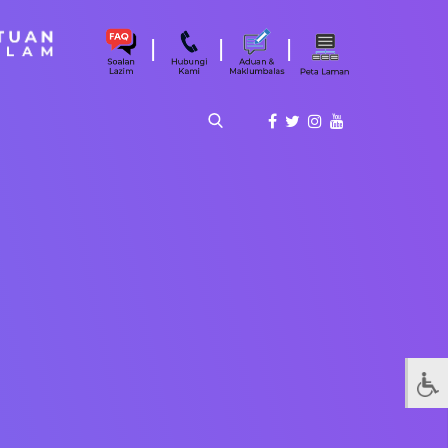
|
|
|