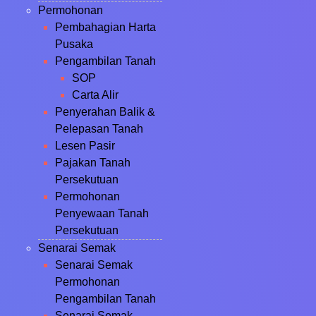
Permohonan
Pembahagian Harta
Pusaka
Pengambilan Tanah
SOP
Carta Alir
Penyerahan Balik &
Pelepasan Tanah
Lesen Pasir
Pajakan Tanah
Persekutuan
Permohonan
Penyewaan Tanah
Persekutuan
Senarai Semak
Senarai Semak
Permohonan
Pengambilan Tanah
Senarai Semak