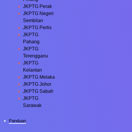
JKPTG Perak
JKPTG Negeri
Sembilan
JKPTG Perlis
JKPTG
Pahang
JKPTG
Terengganu
JKPTG
Kelantan
JKPTG Melaka
JKPTG Johor
JKPTG Sabah
JKPTG
Sarawak
Panduan