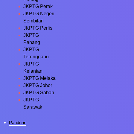
JKPTG Perak
JKPTG Negeri
Sembilan
JKPTG Perlis
JKPTG
Pahang
JKPTG
Terengganu
JKPTG
Kelantan
JKPTG Melaka
JKPTG Johor
JKPTG Sabah
JKPTG
Sarawak
Panduan