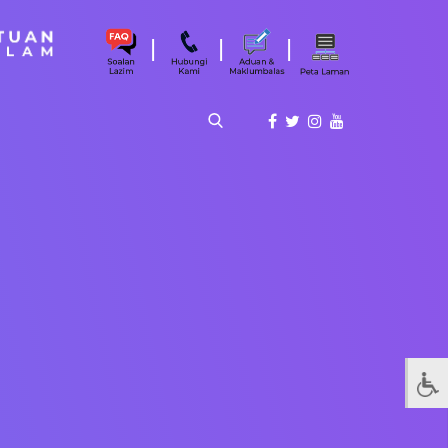
|
|
|