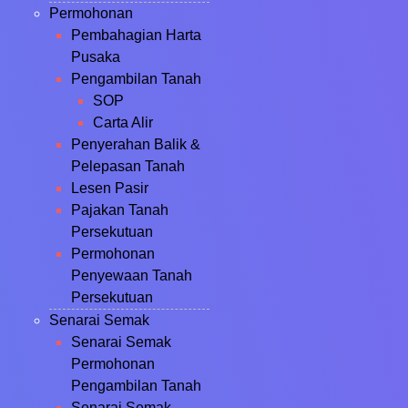
Permohonan
Pembahagian Harta
Pusaka
Pengambilan Tanah
SOP
Carta Alir
Penyerahan Balik &
Pelepasan Tanah
Lesen Pasir
Pajakan Tanah
Persekutuan
Permohonan
Penyewaan Tanah
Persekutuan
Senarai Semak
Senarai Semak
Permohonan
Pengambilan Tanah
Senarai Semak