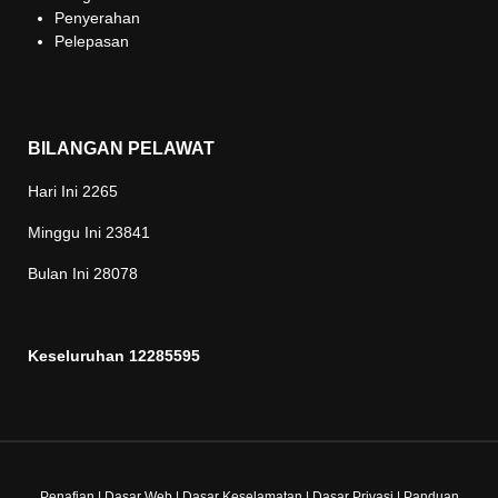
Penyerahan
Pelepasan
BILANGAN PELAWAT
Hari Ini
2265
Minggu Ini
23841
Bulan Ini
28078
Keseluruhan
12285595
Penafian
|
Dasar Web
|
Dasar Keselamatan
|
Dasar Privasi
|
Panduan