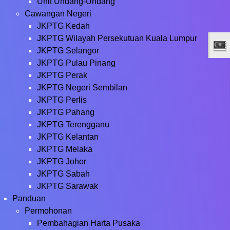
Unit Undang-Undang
Cawangan Negeri
JKPTG Kedah
JKPTG Wilayah Persekutuan Kuala Lumpur
JKPTG Selangor
JKPTG Pulau Pinang
JKPTG Perak
JKPTG Negeri Sembilan
JKPTG Perlis
JKPTG Pahang
JKPTG Terengganu
JKPTG Kelantan
JKPTG Melaka
JKPTG Johor
JKPTG Sabah
JKPTG Sarawak
Panduan
Permohonan
Pembahagian Harta Pusaka