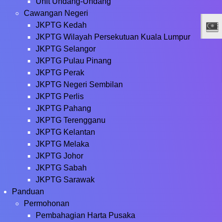
Unit Undang-Undang
Cawangan Negeri
JKPTG Kedah
JKPTG Wilayah Persekutuan Kuala Lumpur
JKPTG Selangor
JKPTG Pulau Pinang
JKPTG Perak
JKPTG Negeri Sembilan
JKPTG Perlis
JKPTG Pahang
JKPTG Terengganu
JKPTG Kelantan
JKPTG Melaka
JKPTG Johor
JKPTG Sabah
JKPTG Sarawak
Panduan
Permohonan
Pembahagian Harta Pusaka