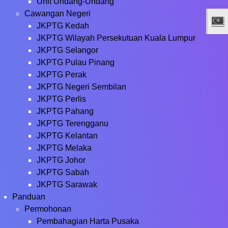
Unit Undang-Undang
Cawangan Negeri
JKPTG Kedah
JKPTG Wilayah Persekutuan Kuala Lumpur
JKPTG Selangor
JKPTG Pulau Pinang
JKPTG Perak
JKPTG Negeri Sembilan
JKPTG Perlis
JKPTG Pahang
JKPTG Terengganu
JKPTG Kelantan
JKPTG Melaka
JKPTG Johor
JKPTG Sabah
JKPTG Sarawak
Panduan
Permohonan
Pembahagian Harta Pusaka