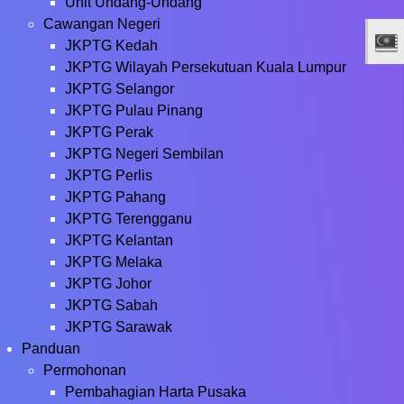
Unit Undang-Undang
Cawangan Negeri
JKPTG Kedah
JKPTG Wilayah Persekutuan Kuala Lumpur
JKPTG Selangor
JKPTG Pulau Pinang
JKPTG Perak
JKPTG Negeri Sembilan
JKPTG Perlis
JKPTG Pahang
JKPTG Terengganu
JKPTG Kelantan
JKPTG Melaka
JKPTG Johor
JKPTG Sabah
JKPTG Sarawak
Panduan
Permohonan
Pembahagian Harta Pusaka