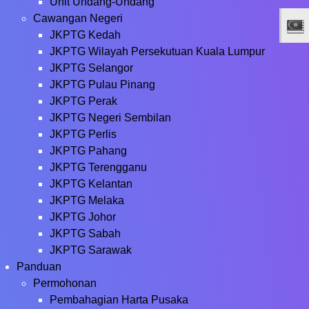
Unit Undang-Undang
Cawangan Negeri
JKPTG Kedah
JKPTG Wilayah Persekutuan Kuala Lumpur
JKPTG Selangor
JKPTG Pulau Pinang
JKPTG Perak
JKPTG Negeri Sembilan
JKPTG Perlis
JKPTG Pahang
JKPTG Terengganu
JKPTG Kelantan
JKPTG Melaka
JKPTG Johor
JKPTG Sabah
JKPTG Sarawak
Panduan
Permohonan
Pembahagian Harta Pusaka