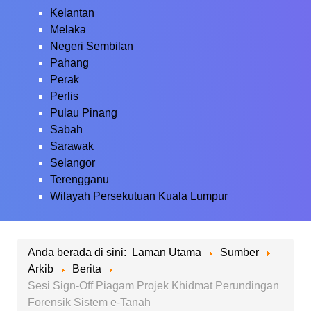
Kelantan
Melaka
Negeri Sembilan
Pahang
Perak
Perlis
Pulau Pinang
Sabah
Sarawak
Selangor
Terengganu
Wilayah Persekutuan Kuala Lumpur
Anda berada di sini:
Laman Utama
Sumber
Arkib
Berita
Sesi Sign-Off Piagam Projek Khidmat Perundingan
Forensik Sistem e-Tanah