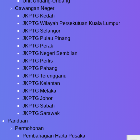
Unit Undang-Undang
Cawangan Negeri
JKPTG Kedah
JKPTG Wilayah Persekutuan Kuala Lumpur
JKPTG Selangor
JKPTG Pulau Pinang
JKPTG Perak
JKPTG Negeri Sembilan
JKPTG Perlis
JKPTG Pahang
JKPTG Terengganu
JKPTG Kelantan
JKPTG Melaka
JKPTG Johor
JKPTG Sabah
JKPTG Sarawak
Panduan
Permohonan
Pembahagian Harta Pusaka