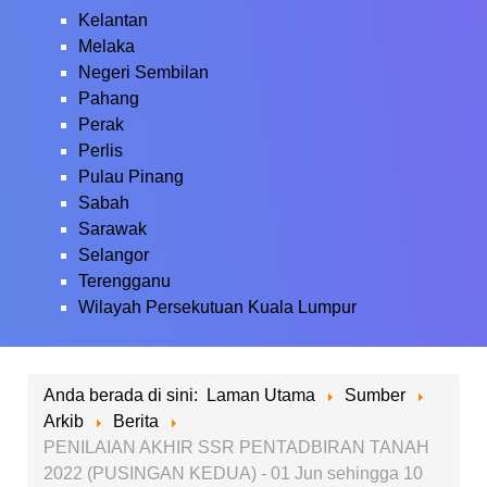
Kelantan
Melaka
Negeri Sembilan
Pahang
Perak
Perlis
Pulau Pinang
Sabah
Sarawak
Selangor
Terengganu
Wilayah Persekutuan Kuala Lumpur
Anda berada di sini:
Laman Utama
Sumber
Arkib
Berita
PENILAIAN AKHIR SSR PENTADBIRAN TANAH
2022 (PUSINGAN KEDUA) - 01 Jun sehingga 10