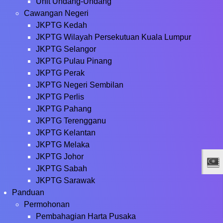
Unit Undang-Undang
Cawangan Negeri
JKPTG Kedah
JKPTG Wilayah Persekutuan Kuala Lumpur
JKPTG Selangor
JKPTG Pulau Pinang
JKPTG Perak
JKPTG Negeri Sembilan
JKPTG Perlis
JKPTG Pahang
JKPTG Terengganu
JKPTG Kelantan
JKPTG Melaka
JKPTG Johor
JKPTG Sabah
JKPTG Sarawak
Panduan
Permohonan
Pembahagian Harta Pusaka