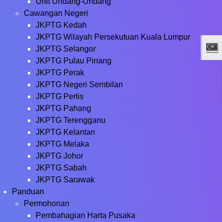
Unit Undang-Undang
Cawangan Negeri
JKPTG Kedah
JKPTG Wilayah Persekutuan Kuala Lumpur
JKPTG Selangor
JKPTG Pulau Pinang
JKPTG Perak
JKPTG Negeri Sembilan
JKPTG Perlis
JKPTG Pahang
JKPTG Terengganu
JKPTG Kelantan
JKPTG Melaka
JKPTG Johor
JKPTG Sabah
JKPTG Sarawak
Panduan
Permohonan
Pembahagian Harta Pusaka