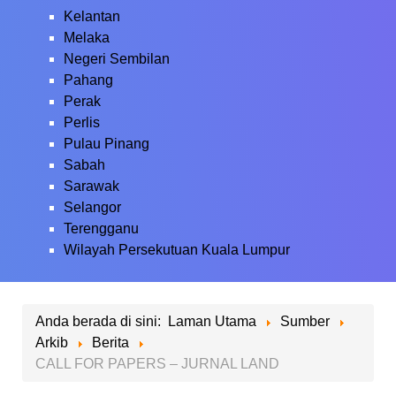
Kelantan
Melaka
Negeri Sembilan
Pahang
Perak
Perlis
Pulau Pinang
Sabah
Sarawak
Selangor
Terengganu
Wilayah Persekutuan Kuala Lumpur
Anda berada di sini:
Laman Utama
Sumber
Arkib
Berita
CALL FOR PAPERS – JURNAL LAND