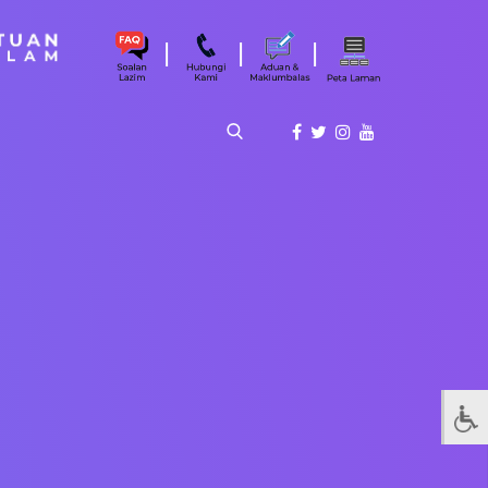
|
|
|