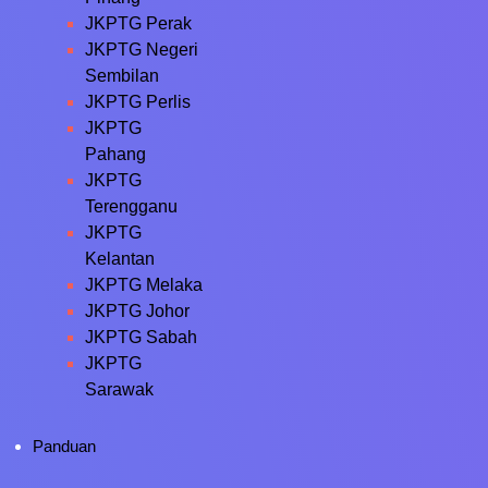
JKPTG Perak
JKPTG Negeri
Sembilan
JKPTG Perlis
JKPTG
Pahang
JKPTG
Terengganu
JKPTG
Kelantan
JKPTG Melaka
JKPTG Johor
JKPTG Sabah
JKPTG
Sarawak
Panduan