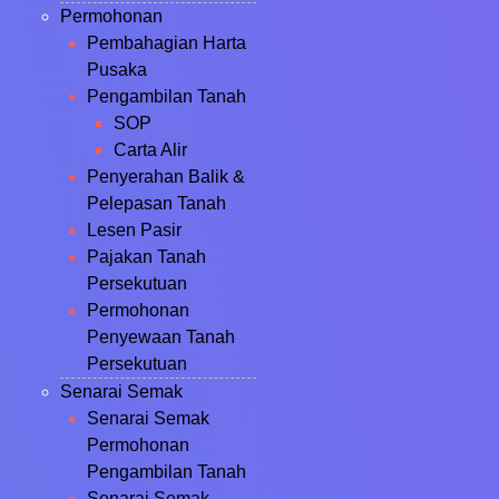
Permohonan
Pembahagian Harta
Pusaka
Pengambilan Tanah
SOP
Carta Alir
Penyerahan Balik &
Pelepasan Tanah
Lesen Pasir
Pajakan Tanah
Persekutuan
Permohonan
Penyewaan Tanah
Persekutuan
Senarai Semak
Senarai Semak
Permohonan
Pengambilan Tanah
Senarai Semak