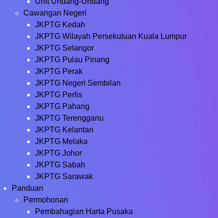
Unit Undang-Undang
Cawangan Negeri
JKPTG Kedah
JKPTG Wilayah Persekutuan Kuala Lumpur
JKPTG Selangor
JKPTG Pulau Pinang
JKPTG Perak
JKPTG Negeri Sembilan
JKPTG Perlis
JKPTG Pahang
JKPTG Terengganu
JKPTG Kelantan
JKPTG Melaka
JKPTG Johor
JKPTG Sabah
JKPTG Sarawak
Panduan
Permohonan
Pembahagian Harta Pusaka