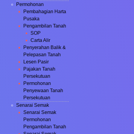
Permohonan
Pembahagian Harta
Pusaka
Pengambilan Tanah
SOP
Carta Alir
Penyerahan Balik &
Pelepasan Tanah
Lesen Pasir
Pajakan Tanah
Persekutuan
Permohonan
Penyewaan Tanah
Persekutuan
Senarai Semak
Senarai Semak
Permohonan
Pengambilan Tanah
Senarai Semak