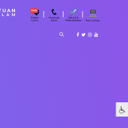
|
|
|