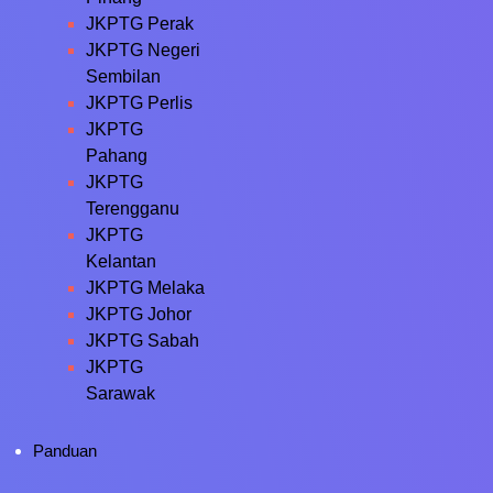
JKPTG Perak
JKPTG Negeri
Sembilan
JKPTG Perlis
JKPTG
Pahang
JKPTG
Terengganu
JKPTG
Kelantan
JKPTG Melaka
JKPTG Johor
JKPTG Sabah
JKPTG
Sarawak
Panduan