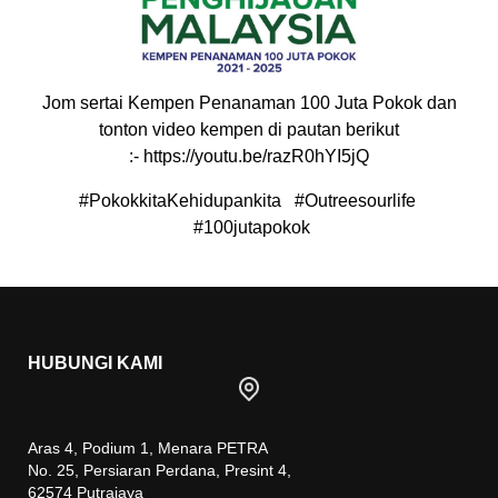
Jom sertai Kempen Penanaman 100 Juta Pokok dan
tonton video kempen di pautan berikut
:-
https://youtu.be/razR0hYI5jQ
#PokokkitaKehidupankita #Outreesourlife
#100jutapokok
HUBUNGI KAMI
Aras 4, Podium 1, Menara PETRA
No. 25, Persiaran Perdana, Presint 4,
62574 Putrajaya