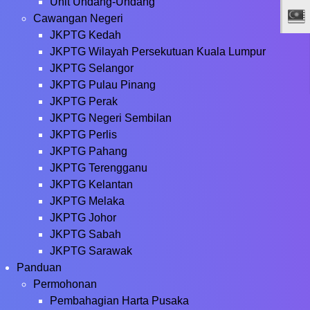
Unit Undang-Undang
Cawangan Negeri
JKPTG Kedah
JKPTG Wilayah Persekutuan Kuala Lumpur
JKPTG Selangor
JKPTG Pulau Pinang
JKPTG Perak
JKPTG Negeri Sembilan
JKPTG Perlis
JKPTG Pahang
JKPTG Terengganu
JKPTG Kelantan
JKPTG Melaka
JKPTG Johor
JKPTG Sabah
JKPTG Sarawak
Panduan
Permohonan
Pembahagian Harta Pusaka