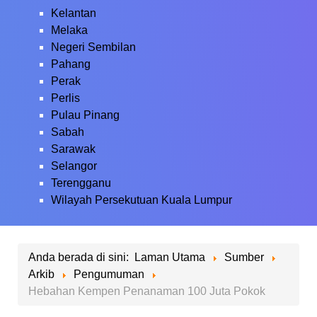
Kelantan
Melaka
Negeri Sembilan
Pahang
Perak
Perlis
Pulau Pinang
Sabah
Sarawak
Selangor
Terengganu
Wilayah Persekutuan Kuala Lumpur
Anda berada di sini:
Laman Utama
Sumber
Arkib
Pengumuman
Hebahan Kempen Penanaman 100 Juta Pokok