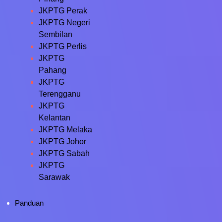
JKPTG Perak
JKPTG Negeri
Sembilan
JKPTG Perlis
JKPTG
Pahang
JKPTG
Terengganu
JKPTG
Kelantan
JKPTG Melaka
JKPTG Johor
JKPTG Sabah
JKPTG
Sarawak
Panduan