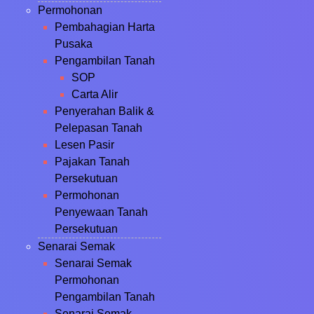
Permohonan
Pembahagian Harta
Pusaka
Pengambilan Tanah
SOP
Carta Alir
Penyerahan Balik &
Pelepasan Tanah
Lesen Pasir
Pajakan Tanah
Persekutuan
Permohonan
Penyewaan Tanah
Persekutuan
Senarai Semak
Senarai Semak
Permohonan
Pengambilan Tanah
Senarai Semak