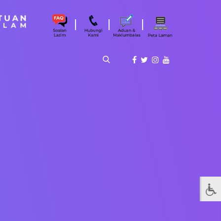
|
|
|