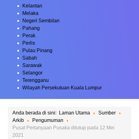
Kelantan
Melaka
Negeri Sembilan
Pahang
Perak
Perlis
Pulau Pinang
Sabah
Sarawak
Selangor
Terengganu
Wilayah Persekutuan Kuala Lumpur
Anda berada di sini:
Laman Utama
Sumber
Arkib
Pengumuman
Pusat Pertanyaan Pusaka ditutup pada 12 Mei
2021