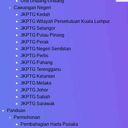
Unit Undang-Undang
Cawangan Negeri
JKPTG Kedah
JKPTG Wilayah Persekutuan Kuala Lumpur
JKPTG Selangor
JKPTG Pulau Pinang
JKPTG Perak
JKPTG Negeri Sembilan
JKPTG Perlis
JKPTG Pahang
JKPTG Terengganu
JKPTG Kelantan
JKPTG Melaka
JKPTG Johor
JKPTG Sabah
JKPTG Sarawak
Panduan
Permohonan
Pembahagian Harta Pusaka