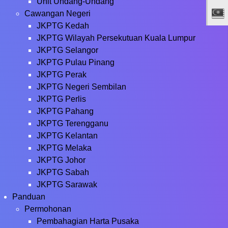
Unit Undang-Undang
Cawangan Negeri
JKPTG Kedah
JKPTG Wilayah Persekutuan Kuala Lumpur
JKPTG Selangor
JKPTG Pulau Pinang
JKPTG Perak
JKPTG Negeri Sembilan
JKPTG Perlis
JKPTG Pahang
JKPTG Terengganu
JKPTG Kelantan
JKPTG Melaka
JKPTG Johor
JKPTG Sabah
JKPTG Sarawak
Panduan
Permohonan
Pembahagian Harta Pusaka