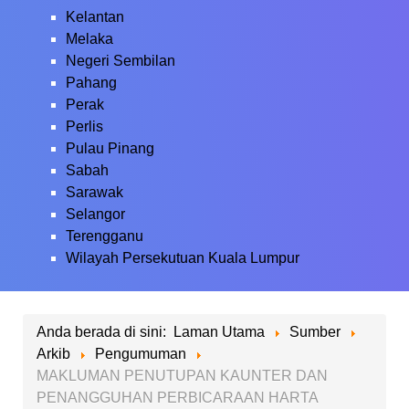
Kelantan
Melaka
Negeri Sembilan
Pahang
Perak
Perlis
Pulau Pinang
Sabah
Sarawak
Selangor
Terengganu
Wilayah Persekutuan Kuala Lumpur
Anda berada di sini:
Laman Utama
Sumber
Arkib
Pengumuman
MAKLUMAN PENUTUPAN KAUNTER DAN
PENANGGUHAN PERBICARAAN HARTA