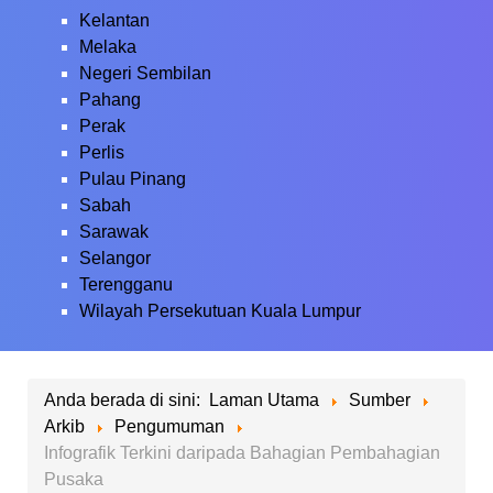
Kelantan
Melaka
Negeri Sembilan
Pahang
Perak
Perlis
Pulau Pinang
Sabah
Sarawak
Selangor
Terengganu
Wilayah Persekutuan Kuala Lumpur
Anda berada di sini:
Laman Utama
Sumber
Arkib
Pengumuman
Infografik Terkini daripada Bahagian Pembahagian
Pusaka