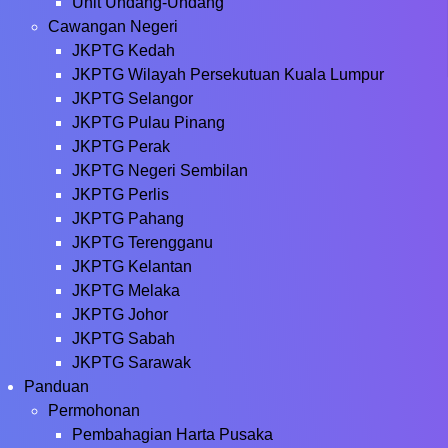
Unit Undang-Undang
Cawangan Negeri
JKPTG Kedah
JKPTG Wilayah Persekutuan Kuala Lumpur
JKPTG Selangor
JKPTG Pulau Pinang
JKPTG Perak
JKPTG Negeri Sembilan
JKPTG Perlis
JKPTG Pahang
JKPTG Terengganu
JKPTG Kelantan
JKPTG Melaka
JKPTG Johor
JKPTG Sabah
JKPTG Sarawak
Panduan
Permohonan
Pembahagian Harta Pusaka