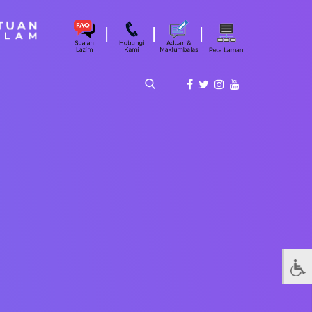
|
|
|