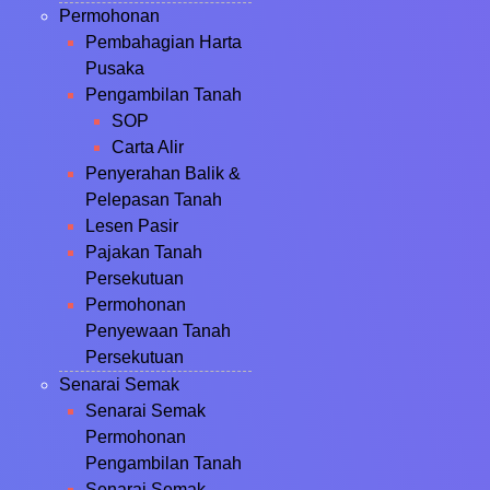
Permohonan
Pembahagian Harta
Pusaka
Pengambilan Tanah
SOP
Carta Alir
Penyerahan Balik &
Pelepasan Tanah
Lesen Pasir
Pajakan Tanah
Persekutuan
Permohonan
Penyewaan Tanah
Persekutuan
Senarai Semak
Senarai Semak
Permohonan
Pengambilan Tanah
Senarai Semak