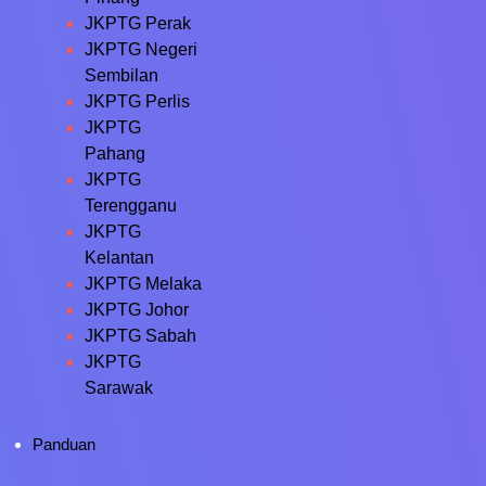
JKPTG Perak
JKPTG Negeri
Sembilan
JKPTG Perlis
JKPTG
Pahang
JKPTG
Terengganu
JKPTG
Kelantan
JKPTG Melaka
JKPTG Johor
JKPTG Sabah
JKPTG
Sarawak
Panduan