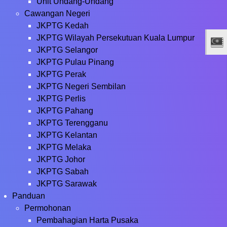
Unit Undang-Undang
Cawangan Negeri
JKPTG Kedah
JKPTG Wilayah Persekutuan Kuala Lumpur
JKPTG Selangor
JKPTG Pulau Pinang
JKPTG Perak
JKPTG Negeri Sembilan
JKPTG Perlis
JKPTG Pahang
JKPTG Terengganu
JKPTG Kelantan
JKPTG Melaka
JKPTG Johor
JKPTG Sabah
JKPTG Sarawak
Panduan
Permohonan
Pembahagian Harta Pusaka