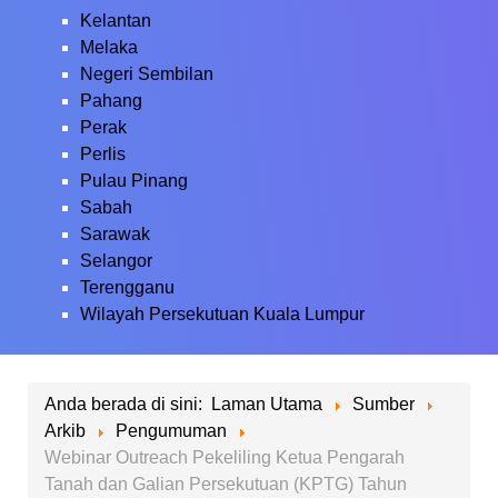
Kelantan
Melaka
Negeri Sembilan
Pahang
Perak
Perlis
Pulau Pinang
Sabah
Sarawak
Selangor
Terengganu
Wilayah Persekutuan Kuala Lumpur
Anda berada di sini:
Laman Utama
Sumber
Arkib
Pengumuman
Webinar Outreach Pekeliling Ketua Pengarah
Tanah dan Galian Persekutuan (KPTG) Tahun