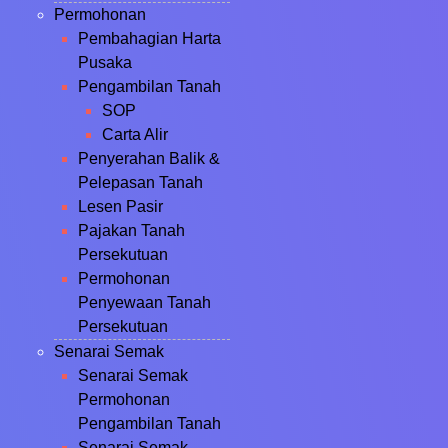
Permohonan
Pembahagian Harta
Pusaka
Pengambilan Tanah
SOP
Carta Alir
Penyerahan Balik &
Pelepasan Tanah
Lesen Pasir
Pajakan Tanah
Persekutuan
Permohonan
Penyewaan Tanah
Persekutuan
Senarai Semak
Senarai Semak
Permohonan
Pengambilan Tanah
Senarai Semak