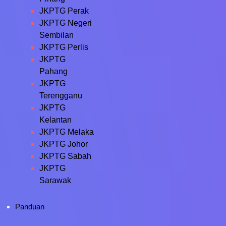
JKPTG Perak
JKPTG Negeri
Sembilan
JKPTG Perlis
JKPTG
Pahang
JKPTG
Terengganu
JKPTG
Kelantan
JKPTG Melaka
JKPTG Johor
JKPTG Sabah
JKPTG
Sarawak
Panduan