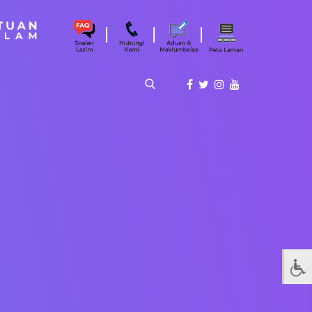
|
|
|