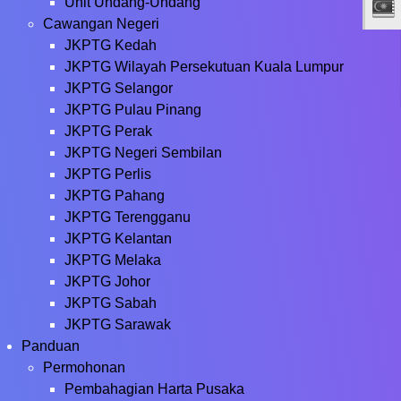
Unit Undang-Undang
Cawangan Negeri
JKPTG Kedah
JKPTG Wilayah Persekutuan Kuala Lumpur
JKPTG Selangor
JKPTG Pulau Pinang
JKPTG Perak
JKPTG Negeri Sembilan
JKPTG Perlis
JKPTG Pahang
JKPTG Terengganu
JKPTG Kelantan
JKPTG Melaka
JKPTG Johor
JKPTG Sabah
JKPTG Sarawak
Panduan
Permohonan
Pembahagian Harta Pusaka