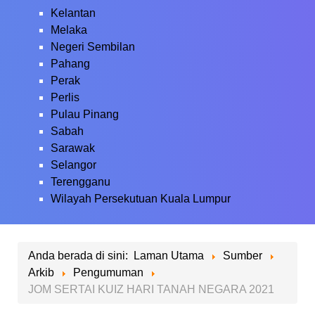
Kelantan
Melaka
Negeri Sembilan
Pahang
Perak
Perlis
Pulau Pinang
Sabah
Sarawak
Selangor
Terengganu
Wilayah Persekutuan Kuala Lumpur
Anda berada di sini:
Laman Utama
Sumber
Arkib
Pengumuman
JOM SERTAI KUIZ HARI TANAH NEGARA 2021