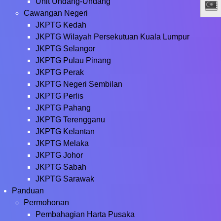
Unit Undang-Undang
Cawangan Negeri
JKPTG Kedah
JKPTG Wilayah Persekutuan Kuala Lumpur
JKPTG Selangor
JKPTG Pulau Pinang
JKPTG Perak
JKPTG Negeri Sembilan
JKPTG Perlis
JKPTG Pahang
JKPTG Terengganu
JKPTG Kelantan
JKPTG Melaka
JKPTG Johor
JKPTG Sabah
JKPTG Sarawak
Panduan
Permohonan
Pembahagian Harta Pusaka