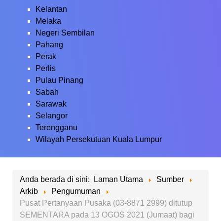
Kelantan
Melaka
Negeri Sembilan
Pahang
Perak
Perlis
Pulau Pinang
Sabah
Sarawak
Selangor
Terengganu
Wilayah Persekutuan Kuala Lumpur
Anda berada di sini:
Laman Utama
Sumber
Arkib
Pengumuman
Pusat Pertanyaan Pusaka (03-8871 2999) ditutup
SEMENTARA pada 13 OGOS 2021 (Jumaat) bagi