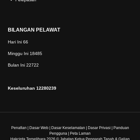
BILANGAN PELAWAT
Hari Ini
66
Minggu Ini
18485
Bulan Ini
22722
Keseluruhan
12280239
Penafian
|
Dasar Web
|
Dasar Keselamatan
|
Dasar Privasi
|
Panduan
Pengguna
|
Peta Laman
Hakcipta Terpelihara 2026 © Jabatan Ketua Pengarah Tanah & Galian