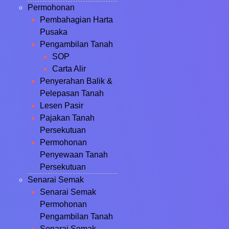
Permohonan
Pembahagian Harta
Pusaka
Pengambilan Tanah
SOP
Carta Alir
Penyerahan Balik &
Pelepasan Tanah
Lesen Pasir
Pajakan Tanah
Persekutuan
Permohonan
Penyewaan Tanah
Persekutuan
Senarai Semak
Senarai Semak
Permohonan
Pengambilan Tanah
Senarai Semak