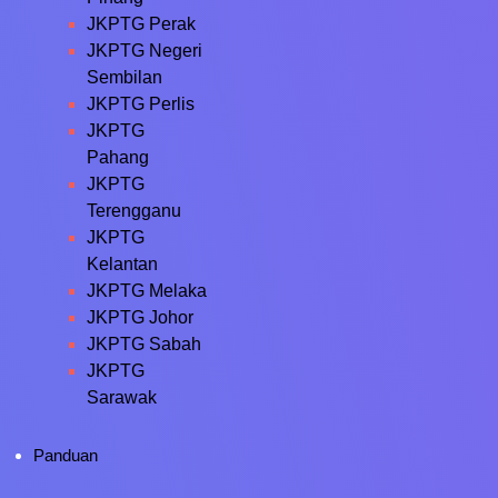
JKPTG Perak
JKPTG Negeri
Sembilan
JKPTG Perlis
JKPTG
Pahang
JKPTG
Terengganu
JKPTG
Kelantan
JKPTG Melaka
JKPTG Johor
JKPTG Sabah
JKPTG
Sarawak
Panduan