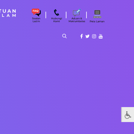
|
|
|