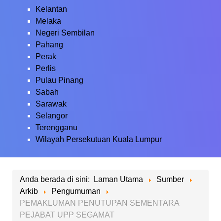
Kelantan
Melaka
Negeri Sembilan
Pahang
Perak
Perlis
Pulau Pinang
Sabah
Sarawak
Selangor
Terengganu
Wilayah Persekutuan Kuala Lumpur
Anda berada di sini:
Laman Utama
Sumber
Arkib
Pengumuman
PEMAKLUMAN PENUTUPAN SEMENTARA
PEJABAT UPP SEGAMAT