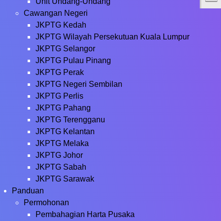
Unit Undang-Undang
Cawangan Negeri
JKPTG Kedah
JKPTG Wilayah Persekutuan Kuala Lumpur
JKPTG Selangor
JKPTG Pulau Pinang
JKPTG Perak
JKPTG Negeri Sembilan
JKPTG Perlis
JKPTG Pahang
JKPTG Terengganu
JKPTG Kelantan
JKPTG Melaka
JKPTG Johor
JKPTG Sabah
JKPTG Sarawak
Panduan
Permohonan
Pembahagian Harta Pusaka